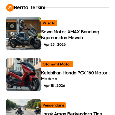
i
Berita Terkini
g
a
Wisata
t
Sewa Motor XMAX Bandung
Nyaman dan Mewah
i
Apr 25 , 2026
o
n
Otomotif Motor
Kelebihan Honda PCX 160 Motor
Modern
Apr 18 , 2026
Pengendara
Jarak Aman Berkendara Tips