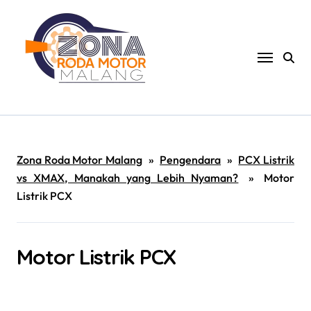
Skip
to
content
Zona Roda Motor Malang
»
Pengendara
»
PCX Listrik
vs XMAX, Manakah yang Lebih Nyaman?
»
Motor
Listrik PCX
Motor Listrik PCX