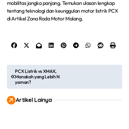
mobilitas jangka panjang. Temukan ulasan lengkap
tentang teknologi dan keunggulan motor listrik PCX
di Artikel Zona Roda Motor Malang.
P
PCX Listrik vs XMAX,
Manakah yang Lebih N
o
yaman?
s
t
Artikel Lainya
n
a
v