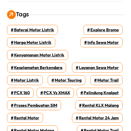
Tags
Baterai Motor Listrik
Explore Bromo
Harga Motor Listrik
Info Sewa Motor
Kenyamanan Motor Listrik
Keselamatan Berkendara
Layanan Sewa Motor
Motor Listrik
Motor Touring
Motor Trail
PCX 160
PCX Vs XMAX
Pelindung Knalpot
Proses Pembuatan SIM
Rental KLX Malang
Rental Motor
Rental Motor 24 Jam
Rental Motor Malang
Rental Motor Trail