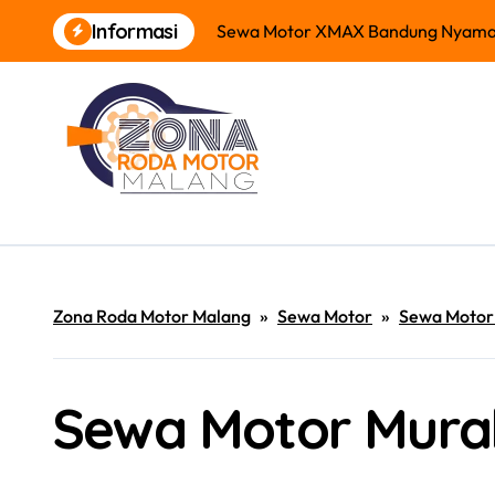
Skip
Informasi
Sewa Motor XMAX Bandung Nyam
to
content
Zona Roda Motor Malang
»
Sewa Motor
»
Sewa Motor 
Sewa Motor Mura