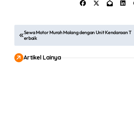
P
Sewa Motor Murah Malang dengan Unit Kendaraan T
erbaik
o
s
Artikel Lainya
t
n
a
v
i
g