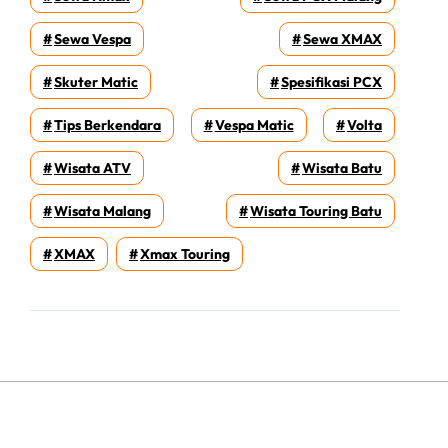
Sewa Vespa
Sewa XMAX
Skuter Matic
Spesifikasi PCX
Tips Berkendara
Vespa Matic
Volta
Wisata ATV
Wisata Batu
Wisata Malang
Wisata Touring Batu
XMAX
Xmax Touring