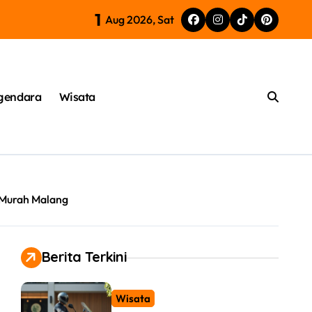
1
a PCX 160 Motor Modern
Aug 2026, Sat
gendara
Wisata
Murah Malang
Berita Terkini
Wisata