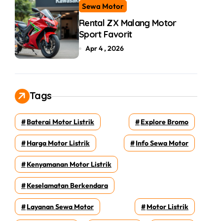
Sewa Motor
Rental ZX Malang Motor
Sport Favorit
Apr 4 , 2026
Tags
Baterai Motor Listrik
Explore Bromo
Harga Motor Listrik
Info Sewa Motor
Kenyamanan Motor Listrik
Keselamatan Berkendara
Layanan Sewa Motor
Motor Listrik