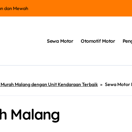
an dan Mewah
Kelebihan Hond
Sewa Motor
Otomotif Motor
Pen
Murah Malang dengan Unit Kendaraan Terbaik
»
Sewa Motor 
h Malang