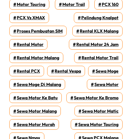
Motor Touring
Motor Trail
PCX 160
PCX Vs XMAX
Pelindung Knalpot
Proses Pembuatan SIM
Rental KLX Malang
Rental Motor
Rental Motor 24 Jam
Rental Motor Malang
Rental Motor Trail
Rental PCX
Rental Vespa
Sewa Moge
Sewa Moge Di Malang
Sewa Motor
Sewa Motor Ke Batu
Sewa Motor Ke Bromo
Sewa Motor Malang
Sewa Motor Matic
Sewa Motor Murah
Sewa Motor Touring
Sewa Nmax
Sewa PCX Malang