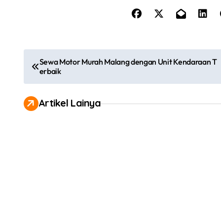
P
Sewa Motor Murah Malang dengan Unit Kendaraan T
erbaik
o
s
Artikel Lainya
t
n
a
v
i
g