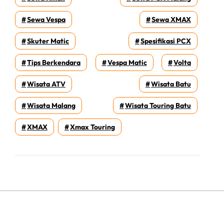
Sewa Vespa
Sewa XMAX
Skuter Matic
Spesifikasi PCX
Tips Berkendara
Vespa Matic
Volta
Wisata ATV
Wisata Batu
Wisata Malang
Wisata Touring Batu
XMAX
Xmax Touring