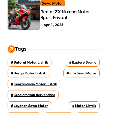
Sewa Motor
Rental ZX Malang Motor
Sport Favorit
Apr 4 , 2026
Tags
Baterai Motor Listrik
Explore Bromo
Harga Motor Listrik
Info Sewa Motor
Kenyamanan Motor Listrik
Keselamatan Berkendara
Layanan Sewa Motor
Motor Listrik