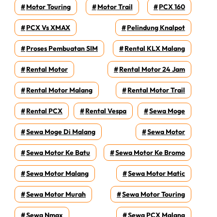
Motor Touring
Motor Trail
PCX 160
PCX Vs XMAX
Pelindung Knalpot
Proses Pembuatan SIM
Rental KLX Malang
Rental Motor
Rental Motor 24 Jam
Rental Motor Malang
Rental Motor Trail
Rental PCX
Rental Vespa
Sewa Moge
Sewa Moge Di Malang
Sewa Motor
Sewa Motor Ke Batu
Sewa Motor Ke Bromo
Sewa Motor Malang
Sewa Motor Matic
Sewa Motor Murah
Sewa Motor Touring
Sewa Nmax
Sewa PCX Malang