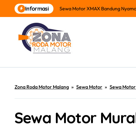
Skip
Informasi
Sewa Motor XMAX Bandung Nyam
to
content
Zona Roda Motor Malang
»
Sewa Motor
»
Sewa Motor 
Sewa Motor Mura