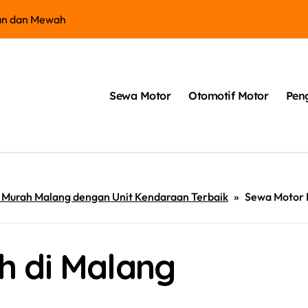
an dan Mewah
Kelebihan Hond
Sewa Motor
Otomotif Motor
Pen
Murah Malang dengan Unit Kendaraan Terbaik
»
Sewa Motor 
h di Malang