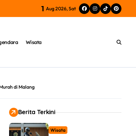
1
a PCX 160 Motor Modern
Aug 2026, Sat
gendara
Wisata
Murah di Malang
Berita Terkini
Wisata