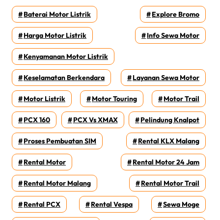
Baterai Motor Listrik
Explore Bromo
Harga Motor Listrik
Info Sewa Motor
Kenyamanan Motor Listrik
Keselamatan Berkendara
Layanan Sewa Motor
Motor Listrik
Motor Touring
Motor Trail
PCX 160
PCX Vs XMAX
Pelindung Knalpot
Proses Pembuatan SIM
Rental KLX Malang
Rental Motor
Rental Motor 24 Jam
Rental Motor Malang
Rental Motor Trail
Rental PCX
Rental Vespa
Sewa Moge