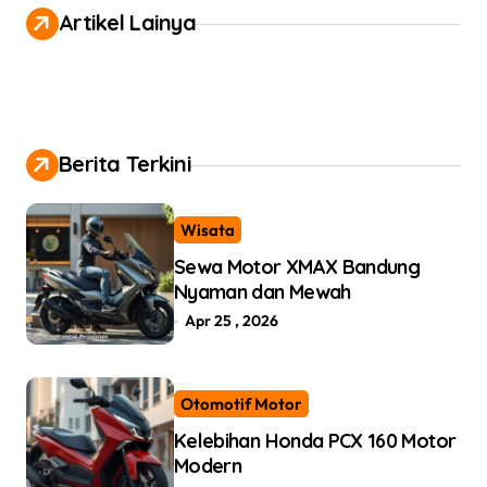
Artikel Lainya
t
n
a
v
Berita Terkini
i
g
Wisata
a
Sewa Motor XMAX Bandung
t
Nyaman dan Mewah
i
Apr 25 , 2026
o
n
Otomotif Motor
Kelebihan Honda PCX 160 Motor
Modern