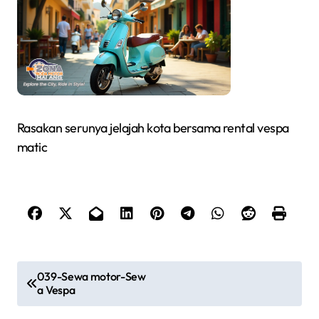
Rasakan serunya jelajah kota bersama rental vespa
matic
P
039-Sewa motor-Sew
a Vespa
o
s