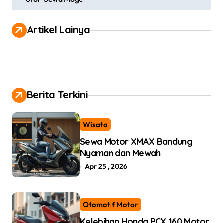
o
s
Artikel Lainya
t
n
a
v
Berita Terkini
i
g
Wisata
a
Sewa Motor XMAX Bandung
t
Nyaman dan Mewah
i
Apr 25 , 2026
o
n
Otomotif Motor
Kelebihan Honda PCX 160 Motor