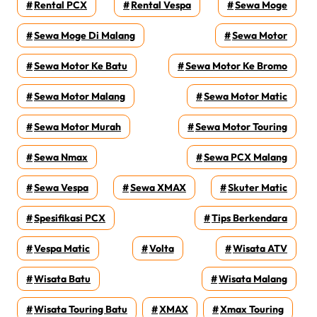
Rental PCX
Rental Vespa
Sewa Moge
Sewa Moge Di Malang
Sewa Motor
Sewa Motor Ke Batu
Sewa Motor Ke Bromo
Sewa Motor Malang
Sewa Motor Matic
Sewa Motor Murah
Sewa Motor Touring
Sewa Nmax
Sewa PCX Malang
Sewa Vespa
Sewa XMAX
Skuter Matic
Spesifikasi PCX
Tips Berkendara
Vespa Matic
Volta
Wisata ATV
Wisata Batu
Wisata Malang
Wisata Touring Batu
XMAX
Xmax Touring