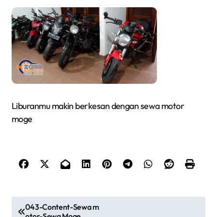
Liburanmu makin berkesan dengan sewa motor
moge
P
043-Content-Sewa m
otor-Sewa Moge