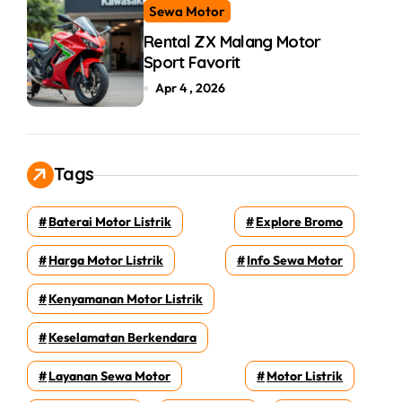
Sewa Motor
Rental ZX Malang Motor
Sport Favorit
Apr 4 , 2026
Tags
Baterai Motor Listrik
Explore Bromo
Harga Motor Listrik
Info Sewa Motor
Kenyamanan Motor Listrik
Keselamatan Berkendara
Layanan Sewa Motor
Motor Listrik