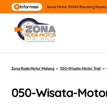
Skip
Informasi
Sewa Motor XMAX Bandung Nyam
to
content
Zona Roda Motor Malang
»
050-Wisata-Motor Trail
»
050-Wisata-Motor