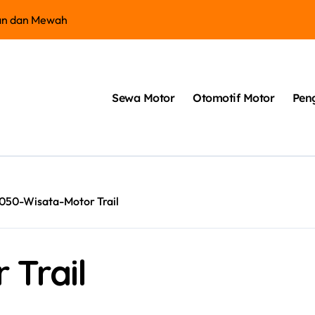
an dan Mewah
Kelebihan Hond
Sewa Motor
Otomotif Motor
Pen
050-Wisata-Motor Trail
 Trail