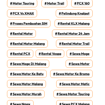
Motor Touring
Motor Trail
PCX 160
PCX Vs XMAX
Pelindung Knalpot
Proses Pembuatan SIM
Rental KLX Malang
Rental Motor
Rental Motor 24 Jam
Rental Motor Malang
Rental Motor Trail
Rental PCX
Rental Vespa
Sewa Moge
Sewa Moge Di Malang
Sewa Motor
Sewa Motor Ke Batu
Sewa Motor Ke Bromo
Sewa Motor Malang
Sewa Motor Matic
Sewa Motor Murah
Sewa Motor Touring
Sewa Nmax
Sewa PCX Malang