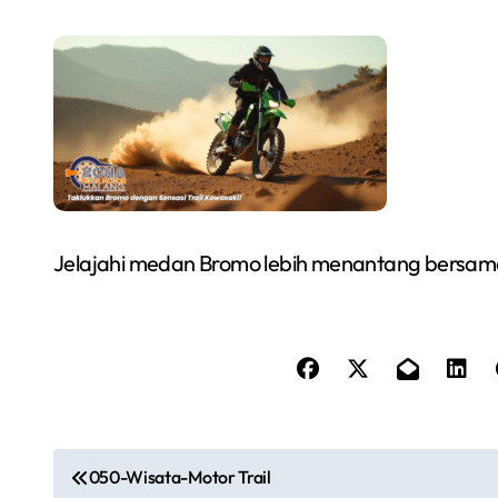
Jelajahi medan Bromo lebih menantang bersama
P
050-Wisata-Motor Trail