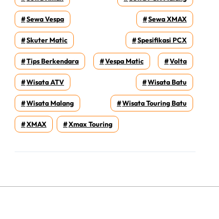
Sewa Vespa
Sewa XMAX
Skuter Matic
Spesifikasi PCX
Tips Berkendara
Vespa Matic
Volta
Wisata ATV
Wisata Batu
Wisata Malang
Wisata Touring Batu
XMAX
Xmax Touring