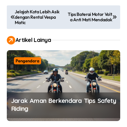
P
Jelajah Kota Lebih Asik
Tips Baterai Motor Volt
dengan Rental Vespa
o
a Anti Mati Mendadak
Matic
s
t
Artikel Lainya
n
a
Pengendara
v
i
g
a
Jarak Aman Berkendara Tips Safety
t
Riding
i
o