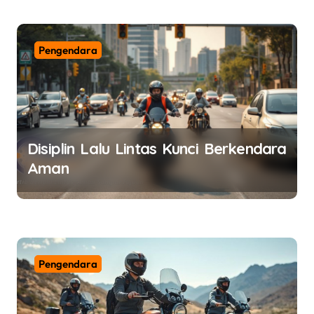
n
Pengendara
Disiplin Lalu Lintas Kunci Berkendara
Aman
Pengendara