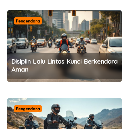
n
Pengendara
Disiplin Lalu Lintas Kunci Berkendara
Aman
Pengendara