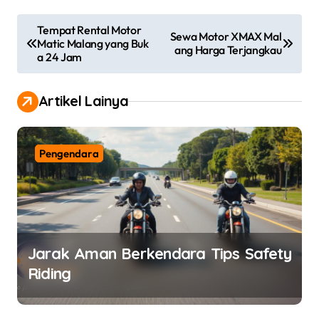
P
Tempat Rental Motor
Sewa Motor XMAX Mal
Matic Malang yang Buk
o
ang Harga Terjangkau
a 24 Jam
s
t
Artikel Lainya
n
a
Pengendara
v
i
g
a
Jarak Aman Berkendara Tips Safety
t
Riding
i
o